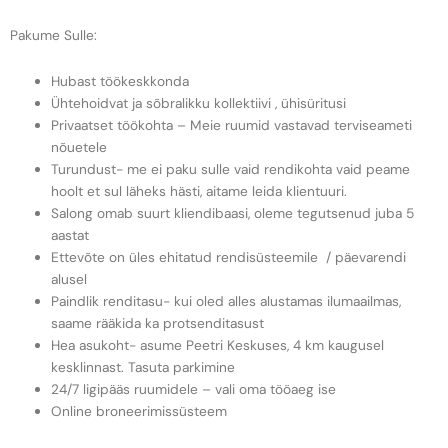
Pakume Sulle:
Hubast töökeskkonda
Ühtehoidvat ja sõbralikku kollektiivi , ühisüritusi
Privaatset töökohta – Meie ruumid vastavad terviseameti
nõuetele
Turundust- me ei paku sulle vaid rendikohta vaid peame
hoolt et sul läheks hästi, aitame leida klientuuri.
Salong omab suurt kliendibaasi, oleme tegutsenud juba 5
aastat
Ettevõte on üles ehitatud rendisüsteemile / päevarendi
alusel
Paindlik renditasu- kui oled alles alustamas ilumaailmas,
saame rääkida ka protsenditasust
Hea asukoht- asume Peetri Keskuses, 4 km kaugusel
kesklinnast. Tasuta parkimine
24/7 ligipääs ruumidele – vali oma tööaeg ise
Online broneerimissüsteem