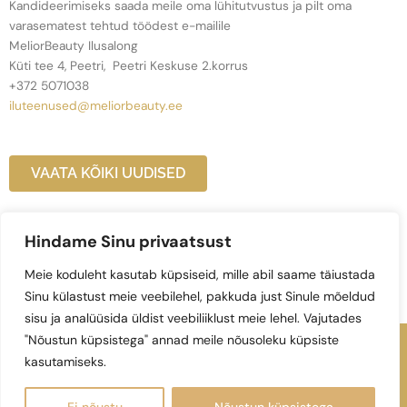
Kandideerimiseks saada meile oma lühitutvustus ja pilt oma
varasematest tehtud töödest e-mailile
MeliorBeauty Ilusalong
Küti tee 4, Peetri, Peetri Keskuse 2.korrus
+372 5071038
iluteenused@meliorbeauty.ee
VAATA KÕIKI UUDISED
Hindame Sinu privaatsust
Meie koduleht kasutab küpsiseid, mille abil saame täiustada
Küti tee 4, Peetri alevik, Rae vald,
Peetri keskuse II korrus |
+372
5071038
| E-R 10:00-20:00; L-P 10:00-17:00
Sinu külastust meie veebilehel, pakkuda just Sinule mõeldud
sisu ja analüüsida üldist veebiliiklust meie lehel. Vajutades
"Nõustun küpsistega" annad meile nõusoleku küpsiste
F
I
kasutamiseks.
a
n
© 2022 Melior Beauty |
Solaster
c
s