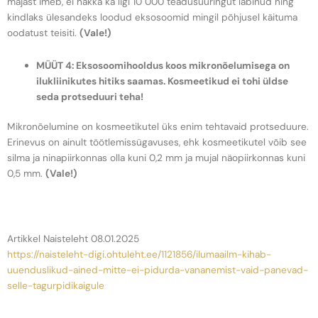
majast imeb, ei hakka ka ligi 10 000 teadusuuringut läbinud ning
kindlaks ülesandeks loodud eksosoomid mingil põhjusel käituma
oodatust teisiti.
(Vale!)
MÜÜT 4: Eksosoomihooldus koos mikronõelumisega on
ilukliinikutes hitiks saamas. Kosmeetikud ei tohi üldse
seda protseduuri teha!
Mikronõelumine on kosmeetikutel üks enim tehtavaid protseduure.
Erinevus on ainult töötlemissügavuses, ehk kosmeetikutel võib see
silma ja ninapiirkonnas olla kuni 0,2 mm ja mujal näopiirkonnas kuni
0,5 mm.
(Vale!)
Artikkel Naisteleht 08.01.2025
https://naisteleht-digi.ohtuleht.ee/1121856/ilumaailm-kihab-
uuenduslikud-ained-mitte-ei-pidurda-vananemist-vaid-panevad-
selle-tagurpidikaigule