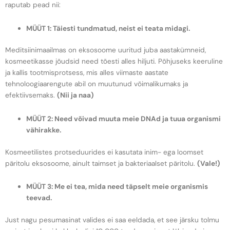
raputab pead nii:
MÜÜT 1: Täiesti tundmatud, neist ei teata midagi.
Meditsiinimaailmas on eksosoome uuritud juba aastakümneid,
kosmeetikasse jõudsid need tõesti alles hiljuti. Põhjuseks keeruline
ja kallis tootmisprotsess, mis alles viimaste aastate
tehnoloogiaarengute abil on muutunud võimalikumaks ja
efektiivsemaks.
(Nii ja naa)
MÜÜT 2: Need võivad muuta meie DNAd ja tuua organismi
vähirakke.
Kosmeetilistes protseduurides ei kasutata inim- ega loomset
päritolu eksosoome, ainult taimset ja bakteriaalset päritolu.
(Vale!)
MÜÜT 3: Me ei tea, mida need täpselt meie organismis
teevad.
Just nagu pesumasinat valides ei saa eeldada, et see järsku tolmu