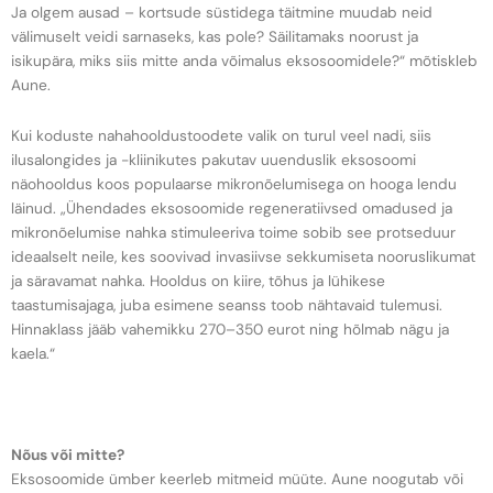
Ja olgem ausad – kortsude süstidega täitmine muudab neid
välimuselt veidi sarnaseks, kas pole? Säilitamaks noorust ja
isikupära, miks siis mitte anda võimalus eksosoomidele?“ mõtiskleb
Aune.
Kui koduste nahahooldustoodete valik on turul veel nadi, siis
ilusalongides ja -kliinikutes pakutav uuenduslik eksosoomi
näohooldus koos populaarse mikronõelumisega on hooga lendu
läinud. „Ühendades eksosoomide regeneratiivsed omadused ja
mikronõelumise nahka stimuleeriva toime sobib see protseduur
ideaalselt neile, kes soovivad invasiivse sekkumiseta nooruslikumat
ja säravamat nahka. Hooldus on kiire, tõhus ja lühikese
taastumisajaga, juba esimene seanss toob nähtavaid tulemusi.
Hinnaklass jääb vahemikku 270–350 eurot ning hõlmab nägu ja
kaela.“
Nõus või mitte?
Eksosoomide ümber keerleb mitmeid müüte. Aune noogutab või