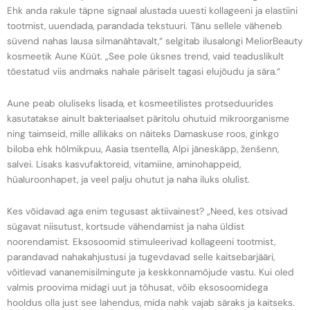
Ehk anda rakule täpne signaal alustada uuesti kollageeni ja elastiini
tootmist, uuendada, parandada tekstuuri. Tänu sellele väheneb
süvend nahas lausa silmanähtavalt,“ selgitab ilusalongi MeliorBeauty
kosmeetik Aune Küüt. „See pole üksnes trend, vaid teaduslikult
tõestatud viis andmaks nahale päriselt tagasi elujõudu ja sära.“
Aune peab oluliseks lisada, et kosmeetilistes protseduurides
kasutatakse ainult bakteriaalset päritolu ohutuid mikroorganisme
ning taimseid, mille allikaks on näiteks Damaskuse roos, ginkgo
biloba ehk hõlmikpuu, Aasia tsentella, Alpi jäneskäpp, ženšenn,
salvei. Lisaks kasvufaktoreid, vitamiine, aminohappeid,
hüaluroonhapet, ja veel palju ohutut ja naha iluks olulist.
Kes võidavad aga enim tegusast aktiivainest? „Need, kes otsivad
sügavat niisutust, kortsude vähendamist ja naha üldist
noorendamist. Eksosoomid stimuleerivad kollageeni tootmist,
parandavad nahakahjustusi ja tugevdavad selle kaitsebarjääri,
võitlevad vananemisilmingute ja keskkonnamõjude vastu. Kui oled
valmis proovima midagi uut ja tõhusat, võib eksosoomidega
hooldus olla just see lahendus, mida nahk vajab säraks ja kaitseks.