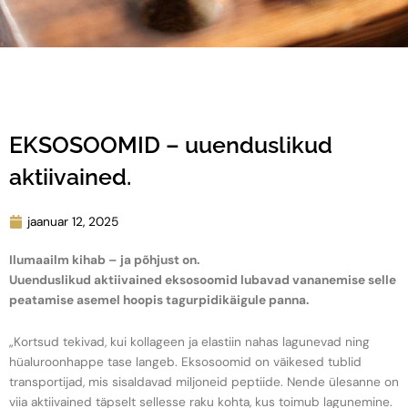
EKSOSOOMID – uuenduslikud
aktiivained.
jaanuar 12, 2025
Ilumaailm kihab – ja põhjust on.
Uuenduslikud aktiivained eksosoomid lubavad vananemise selle
peatamise asemel hoopis tagurpidikäigule panna.
„Kortsud tekivad, kui kollageen ja elastiin nahas lagunevad ning
hüaluroonhappe tase langeb. Eksosoomid on väikesed tublid
transportijad, mis sisaldavad miljoneid peptiide. Nende ülesanne on
viia aktiivained täpselt sellesse raku kohta, kus toimub lagunemine.